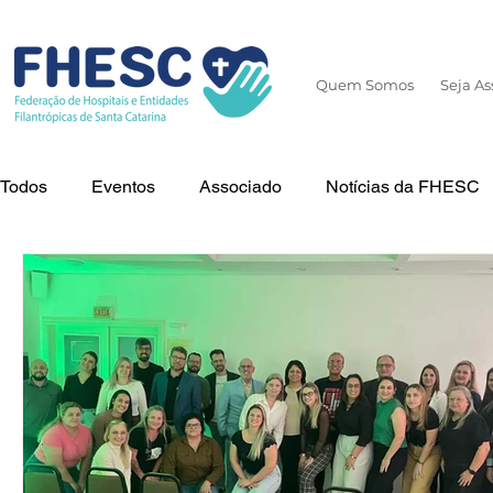
Quem Somos
Seja As
Todos
Eventos
Associado
Notícias da FHESC
Cuidados
Tecnologia
Dia Mundial da Prematur