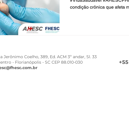
#VidaSaudável #AHESCFHE
condição crônica que afeta m
a Jerônimo Coelho, 389, Ed. ACM 3º andar, Sl. 33
+55
Centro -
Florianópolis - SC CEP 88.010-030
esc@fhesc.com.br