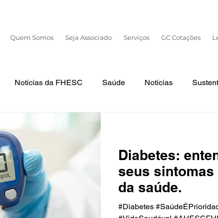
Quem Somos
Seja Associado
Serviços
GC Cotações
L
Notícias da FHESC
Saúde
Notícias
Sustent
Dia Mundial da Prematuridade
Violência Contra a Mulher
Diabetes: ente
seus sintomas
da saúde.
#Diabetes #SaúdeÉPriorida