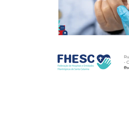
Ru
- 
fh