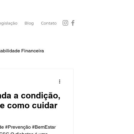
egislação
Blog
Contato
abilidade Financeira
Atendimento Hospitalar
nda a condição,
 e como cuidar
de #Prevenção #BemEstar