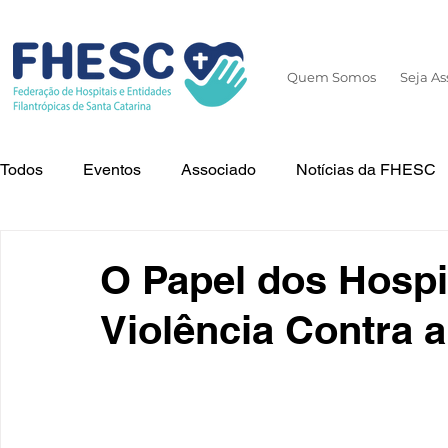
Quem Somos
Seja As
Todos
Eventos
Associado
Notícias da FHESC
Cuidados
Tecnologia
Dia Mundial da Prematur
O Papel dos Hospi
Violência Contra a